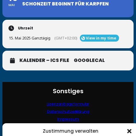
SCHONZEIT BEGINNT FÜR KARPFEN
MAI
Uhrzeit
15. Mai 2025 Ganztägig
(GMT+02:00)
View in my time
KALENDER – ICS FILE
GOOGLECAL
Sonstiges
Lizenzantragsformular
Datenschutzerklärung
Impressum
Kontakt
Zustimmung verwalten