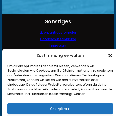
Sonstiges
Lizenzantragsformular
Datenschutzerklärung
Impressum
Kontakt
Zustimmung verwalten
Fischereiverein Feldbach
Um dir ein optimales Erlebnis zu bieten, verwenden wir
Technologien wie Cookies, um Geräteinformationen zu speichern
und/oder darauf zuzugreifen. Wenn du diesen Technologien
Obmann: Daniel Turber
zustimmst, können wir Daten wie das Surfverhalten oder
Tel.: 0660 5160412
eindeutige IDs auf dieser Website verarbeiten. Wenn du deine
Email: office@fischereiverein-feldbach.at
Zustimmung nicht erteilst oder zurückziehst, können bestimmte
8330 FELDBACH
Merkmale und Funktionen beeinträchtigt werden.
Akzeptieren
Links