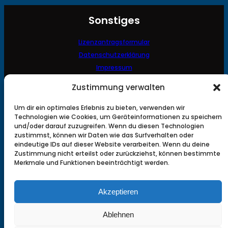
Sonstiges
Lizenzantragsformular
Datenschutzerklärung
Impressum
Kontakt
Zustimmung verwalten
Fischereiverein Feldbach
Um dir ein optimales Erlebnis zu bieten, verwenden wir
Technologien wie Cookies, um Geräteinformationen zu speichern
und/oder darauf zuzugreifen. Wenn du diesen Technologien
Obmann: Daniel Turber
zustimmst, können wir Daten wie das Surfverhalten oder
Tel.: 0660 5160412
eindeutige IDs auf dieser Website verarbeiten. Wenn du deine
Email: office@fischereiverein-feldbach.at
Zustimmung nicht erteilst oder zurückziehst, können bestimmte
8330 FELDBACH
Merkmale und Funktionen beeinträchtigt werden.
Akzeptieren
Links
Ablehnen
Fischarten